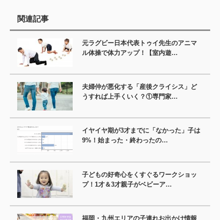
関連記事
元ラグビー日本代表トゥイ先生のアニマ
ル体操で体力アップ！【室内遊…
夫婦仲が悪化する「産後クライシス」ど
うすれば上手くいく？①専門家…
イヤイヤ期が3才までに「なかった」子は
9%！始まった・終わったの…
子どもの好奇心をくすぐるワークショッ
プ！1才＆3才親子がベビーア…
福岡・九州エリアの子連れお出かけ情報