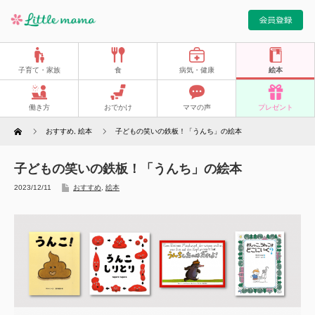
子育て・家族
食
病気・健康
絵本
働き方
おでかけ
ママの声
プレゼント
Home
おすすめ
,
絵本
子どもの笑いの鉄板！「うんち」の絵本
子どもの笑いの鉄板！「うんち」の絵本
2023/12/11
おすすめ
,
絵本