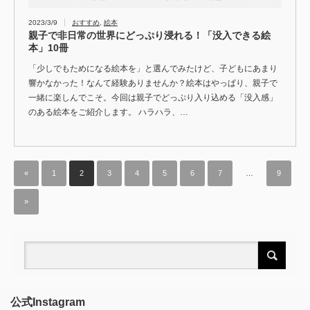
2023/3/9
おすすめ
,
絵本
親子で非日常の世界にどっぷり浸れる！「没入できる絵
本」10冊
「少しでもためになる絵本を」と選んでみたけど、子どもにあまり
響かなかった！なんて経験ありませんか？絵本はやっぱり、親子で
一緒に楽しんでこそ。今回は親子でどっぷり入り込める「没入感」
のある絵本をご紹介します。 ハラハラ、…
«
1
2
3
4
5
6
7
…
9
»
公式Instagram