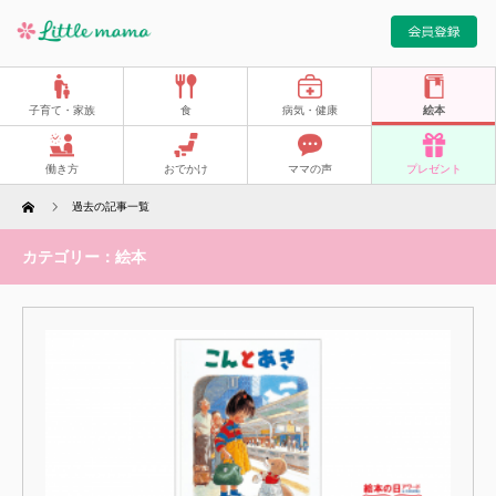
子育て・家族
食
病気・健康
絵本
働き方
おでかけ
ママの声
プレゼント
Home
過去の記事一覧
カテゴリー：絵本