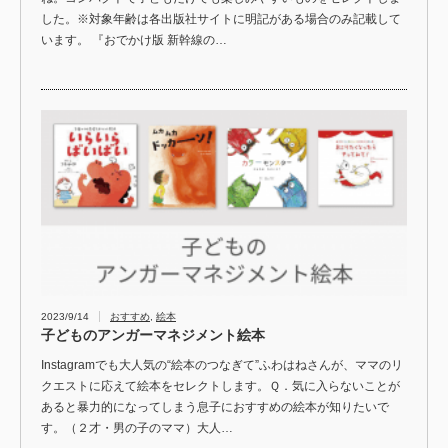
した。※対象年齢は各出版社サイトに明記がある場合のみ記載して
います。 『おでかけ版 新幹線の…
2023/9/14
おすすめ
,
絵本
子どものアンガーマネジメント絵本
Instagramでも大人気の“絵本のつなぎて”ふわはねさんが、ママのリ
クエストに応えて絵本をセレクトします。Ｑ．気に入らないことが
あると暴力的になってしまう息子におすすめの絵本が知りたいで
す。（２才・男の子のママ）大人…