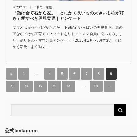
2023/4/13
子育て・家族
「話は全て右から左」「とにかく長いもの大きいものが好
き」愛すべき男児育児｜アンケート
ママとは違う性別だからこそ、不思議がいっぱいの男児育児。男の
子ならではの子育てエピソードをリトル・ママ会員に聞いてみまし
た！※リトル・ママ会員アンケート（2023年2月〜3月実施） とに
かく活発・よく動く …
«
1
…
4
5
6
7
8
9
10
11
12
13
14
…
81
»
公式Instagram