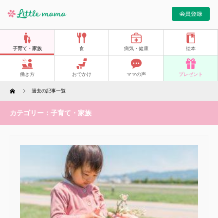
子育て・家族
食
病気・健康
絵本
働き方
おでかけ
ママの声
プレゼント
Home
過去の記事一覧
カテゴリー：子育て・家族