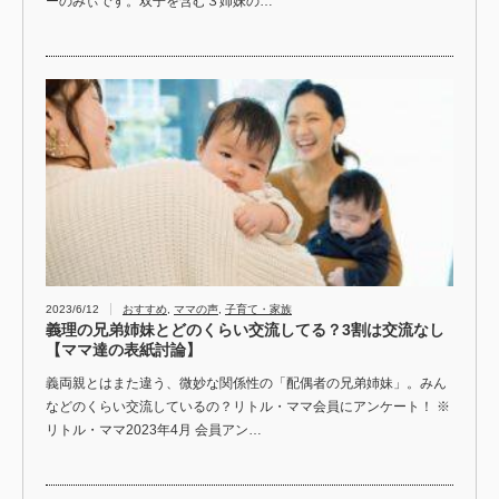
ーのみぃです。双子を含む３姉妹の…
2023/6/12
おすすめ
,
ママの声
,
子育て・家族
義理の兄弟姉妹とどのくらい交流してる？3割は交流なし
【ママ達の表紙討論】
義両親とはまた違う、微妙な関係性の「配偶者の兄弟姉妹」。みん
などのくらい交流しているの？リトル・ママ会員にアンケート！ ※
リトル・ママ2023年4月 会員アン…