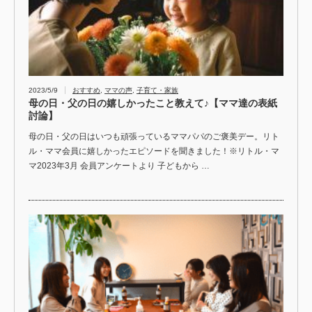
2023/5/9
おすすめ
,
ママの声
,
子育て・家族
母の日・父の日の嬉しかったこと教えて♪【ママ達の表紙
討論】
母の日・父の日はいつも頑張っているママパパのご褒美デー。リト
ル・ママ会員に嬉しかったエピソードを聞きました！※リトル・マ
マ2023年3月 会員アンケートより 子どもから …