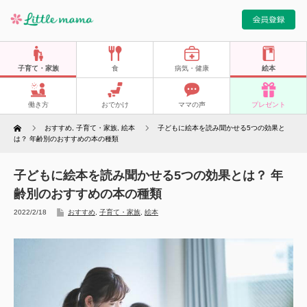
子育て・家族
食
病気・健康
絵本
働き方
おでかけ
ママの声
プレゼント
Home
おすすめ
,
子育て・家族
,
絵本
子どもに絵本を読み聞かせる5つの効果と
は？ 年齢別のおすすめの本の種類
子どもに絵本を読み聞かせる5つの効果とは？ 年
齢別のおすすめの本の種類
2022/2/18
おすすめ
,
子育て・家族
,
絵本