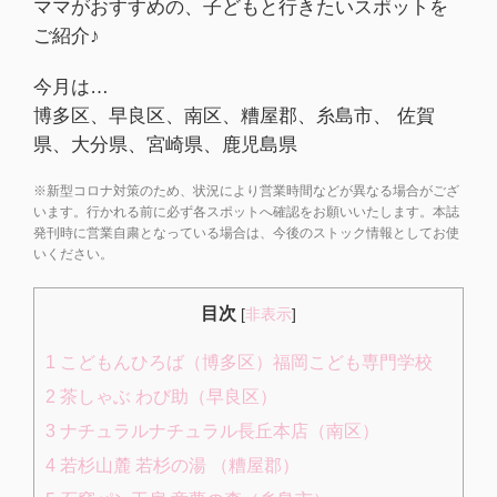
ママがおすすめの、子どもと行きたいスポットを
ご紹介♪
今月は…
博多区、早良区、南区、糟屋郡、糸島市、 佐賀
県、大分県、宮崎県、鹿児島県
※新型コロナ対策のため、状況により営業時間などが異なる場合がござ
います。行かれる前に必ず各スポットへ確認をお願いいたします。本誌
発刊時に営業自粛となっている場合は、今後のストック情報としてお使
いください。
目次
[
非表示
]
1
こどもんひろば（博多区）福岡こども専門学校
2
茶しゃぶ わび助（早良区）
3
ナチュラルナチュラル長丘本店（南区）
4
若杉山麓 若杉の湯 （糟屋郡）