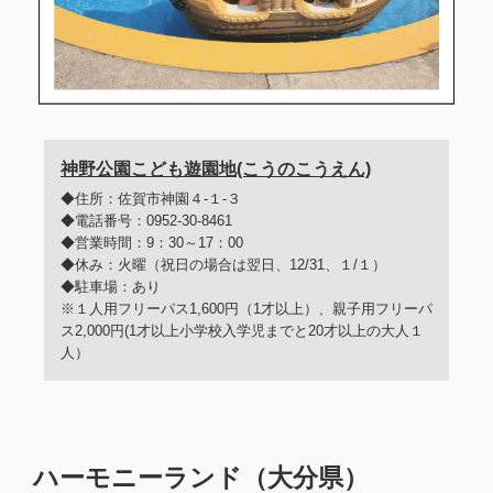
神野公園こども遊園地(こうのこうえん)
◆住所：佐賀市神園４-１-３
◆電話番号：0952-30-8461
◆営業時間：9：30～17：00
◆休み：火曜（祝日の場合は翌日、12/31、１/１）
◆駐車場：あり
※１人用フリーパス1,600円（1才以上）、親子用フリーパ
ス2,000円(1才以上小学校入学児までと20才以上の大人１
人）
ハーモニーランド（大分県）