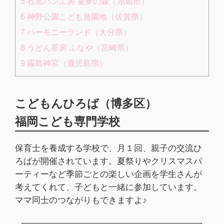
5
石窯パン工房 童夢の森（糸島市）
6
神野公園こども遊園地（佐賀県）
7
ハーモニーランド（大分県）
8
うどん茶房 ふなや（宮崎県）
9
霧島神宮（鹿児島県）
こどもんひろば（博多区）
福岡こども専門学校
保育士を養成する学校で、月１回、親子の交流ひ
ろばが開催されています。夏祭りやクリスマスパ
ーティーなど季節ごとの楽しい企画を学生さんが
考えてくれて、子どもと一緒に参加しています。
ママ同士のつながりもできますよ♪