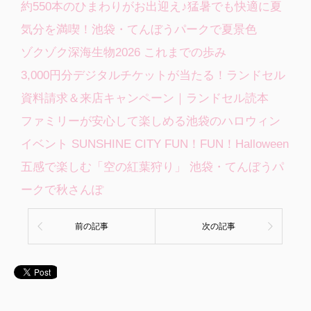
約550本のひまわりがお出迎え♪猛暑でも快適に夏
気分を満喫！池袋・てんぼうパークで夏景色
ゾクゾク深海生物2026 これまでの歩み
3,000円分デジタルチケットが当たる！ランドセル
資料請求＆来店キャンペーン｜ランドセル読本
ファミリーが安心して楽しめる池袋のハロウィン
イベント SUNSHINE CITY FUN！FUN！Halloween
五感で楽しむ「空の紅葉狩り」 池袋・てんぼうパ
ークで秋さんぽ
前の記事
次の記事