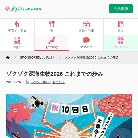
子育て・家族
食
病気・健康
絵本
働き方
おでかけ
ママの声
プレゼント
Home
SPONSORED
,
おでかけ
ゾクゾク深海生物2026 これまでの歩み
ゾクゾク深海生物2026 これまでの歩み
2026/2/26
SPONSORED
,
おでかけ