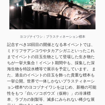
ヨコヅナイワシ：プラスティネーション標本
記念すべき10回目の開催となる本イベントでは、
ミドリフサアンコウやタカアシガニといったこれ
までイベントの目玉生物として登場した生き物た
ちが一挙大集合！イベント期間中も、採集した深
海生物を特設水槽等で展示を予定しています。 ま
た、過去のイベントの目玉を飾った貴重な標本も
一挙公開。世界で一体しかないプラスティネーシ
ョン標本*のヨコヅナイワシをはじめ、新種の可能
性をもつ「白いソコボウズ（仮称）」の冷凍標
本、ラブカの剝製等、滅多にみられない稀少な展