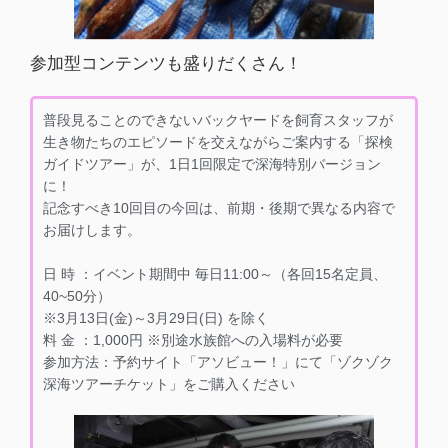
参加型コンテンツも盛りだくさん！
普段見ることのできないバックヤードを飼育スタッフが
生き物たちのエピソードを交えながらご案内する「探検
ガイドツアー」が、1日1回限定で深海特別バージョン
に！
記念すべき10回目の今回は、前期・後期で異なる内容で
お届けします。
日 時 ：イベント期間中 毎日11:00～（各回15名定員、
40~50分）
※3月13日(金)～3月29日(日) を除く
料 金 ：1,000円 ※別途水族館への入場料が必要
参加方法：予約サイト「アソビュー！」にて「ゾクゾク
深海ツアーチケット」をご購入ください