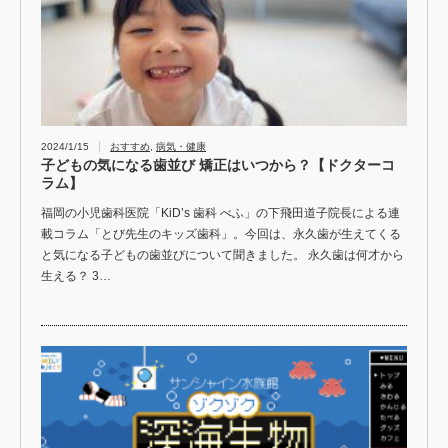
2024/1/15
おすすめ
,
病気・健康
子どもの気になる歯並び 矯正はいつから？【ドクターコ
ラム】
福岡の小児歯科医院「KiD’s 歯科 べふ」の下飛田道子院長による連
載コラム「とび先生のキッズ歯科」。今回は、永久歯が生えてくる
と気になる子どもの歯並びについて聞きました。 永久歯は何才から
生える？ 3…