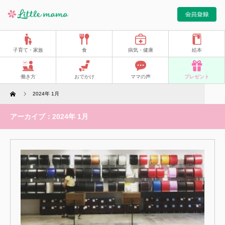
子育て・家族
食
病気・健康
絵本
働き方
おでかけ
ママの声
プレゼント
Home
2024年 1月
アーカイブ：2024年 1月