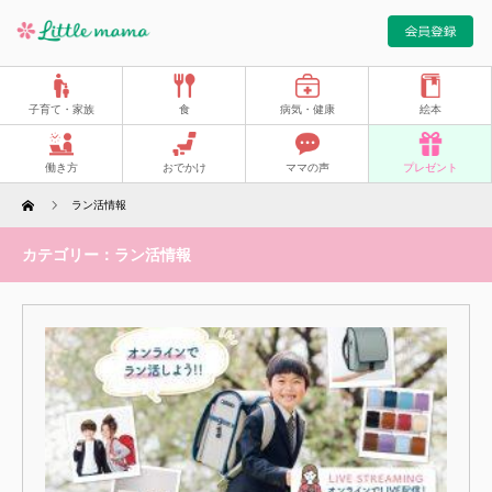
子育て・家族
食
病気・健康
絵本
働き方
おでかけ
ママの声
プレゼント
Home
ラン活情報
カテゴリー：ラン活情報