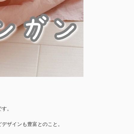
！
です。
どデザインも豊富とのこと。