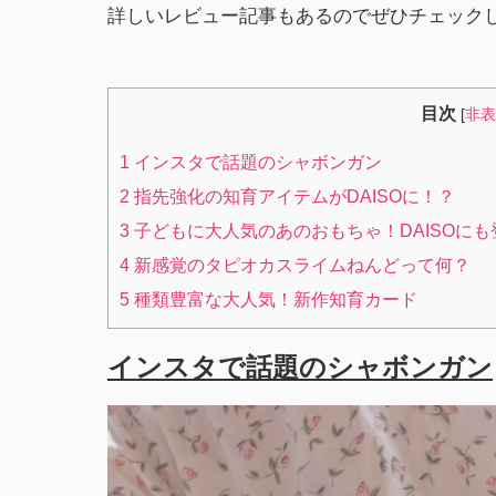
詳しいレビュー記事もあるのでぜひチェック
目次
[
非表
1
インスタで話題のシャボンガン
2
指先強化の知育アイテムがDAISOに！？
3
子どもに大人気のあのおもちゃ！DAISOにも
4
新感覚のタピオカスライムねんどって何？
5
種類豊富な大人気！新作知育カード
インスタで話題のシャボンガン