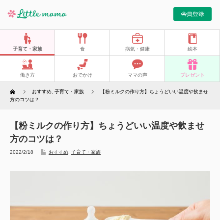
子育て・家族
食
病気・健康
絵本
働き方
おでかけ
ママの声
プレゼント
Home
おすすめ
,
子育て・家族
【粉ミルクの作り方】ちょうどいい温度や飲ませ
方のコツは？
【粉ミルクの作り方】ちょうどいい温度や飲ませ
方のコツは？
2022/2/18
おすすめ
,
子育て・家族