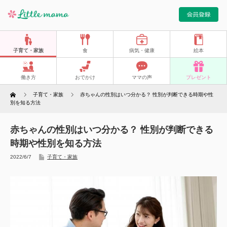
子育て・家族
食
病気・健康
絵本
働き方
おでかけ
ママの声
プレゼント
Home
子育て・家族
赤ちゃんの性別はいつ分かる？ 性別が判断できる時期や性
別を知る方法
赤ちゃんの性別はいつ分かる？ 性別が判断できる
時期や性別を知る方法
2022/6/7
子育て・家族