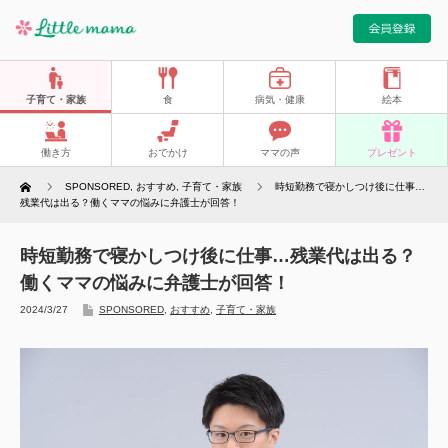
子育て・家族
食
病気・健康
絵本
働き方
おでかけ
ママの声
プレゼント
Home
SPONSORED
,
おすすめ
,
子育て・家族
時短勤務で寝かしつけ後に仕事…
残業代は出る？働くママの悩みに弁護士が回答！
時短勤務で寝かしつけ後に仕事…残業代は出る？
働くママの悩みに弁護士が回答！
2024/3/27
SPONSORED
,
おすすめ
,
子育て・家族