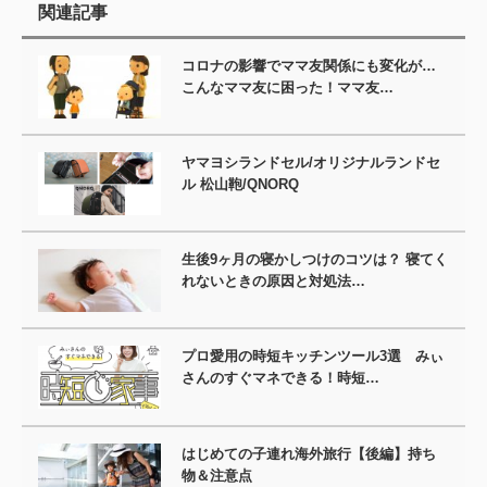
関連記事
コロナの影響でママ友関係にも変化が…
こんなママ友に困った！ママ友…
ヤマヨシランドセル/オリジナルランドセ
ル 松山鞄/QNORQ
生後9ヶ月の寝かしつけのコツは？ 寝てく
れないときの原因と対処法…
プロ愛用の時短キッチンツール3選 みぃ
さんのすぐマネできる！時短…
はじめての子連れ海外旅行【後編】持ち
物＆注意点