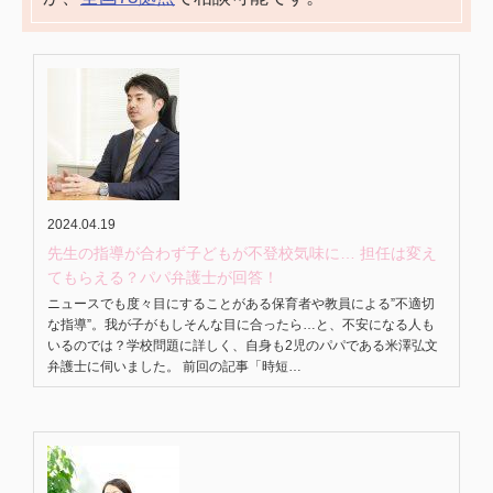
2024.04.19
先生の指導が合わず子どもが不登校気味に… 担任は変え
てもらえる？パパ弁護士が回答！
ニュースでも度々目にすることがある保育者や教員による”不適切
な指導”。我が子がもしそんな目に合ったら…と、不安になる人も
いるのでは？学校問題に詳しく、自身も2児のパパである米澤弘文
弁護士に伺いました。 前回の記事「時短…