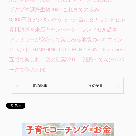
ゾクゾク深海生物2026 これまでの歩み
3,000円分デジタルチケットが当たる！ランドセル
資料請求＆来店キャンペーン｜ランドセル読本
ファミリーが安心して楽しめる池袋のハロウィン
イベント SUNSHINE CITY FUN！FUN！Halloween
五感で楽しむ「空の紅葉狩り」 池袋・てんぼうパ
ークで秋さんぽ
前の記事
次の記事