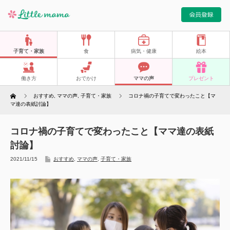
子育て・家族
食
病気・健康
絵本
働き方
おでかけ
ママの声
プレゼント
Home
おすすめ
,
ママの声
,
子育て・家族
コロナ禍の子育てで変わったこと【マ
マ達の表紙討論】
コロナ禍の子育てで変わったこと【ママ達の表紙
討論】
2021/11/15
おすすめ
,
ママの声
,
子育て・家族