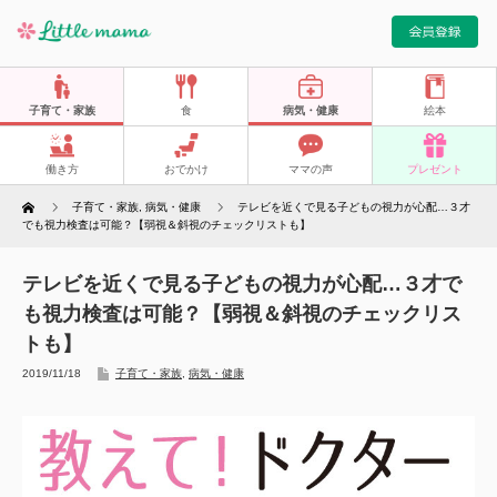
子育て・家族
食
病気・健康
絵本
働き方
おでかけ
ママの声
プレゼント
Home
子育て・家族
,
病気・健康
テレビを近くで見る子どもの視力が心配…３才
でも視力検査は可能？【弱視＆斜視のチェックリストも】
テレビを近くで見る子どもの視力が心配…３才で
も視力検査は可能？【弱視＆斜視のチェックリス
トも】
2019/11/18
子育て・家族
,
病気・健康