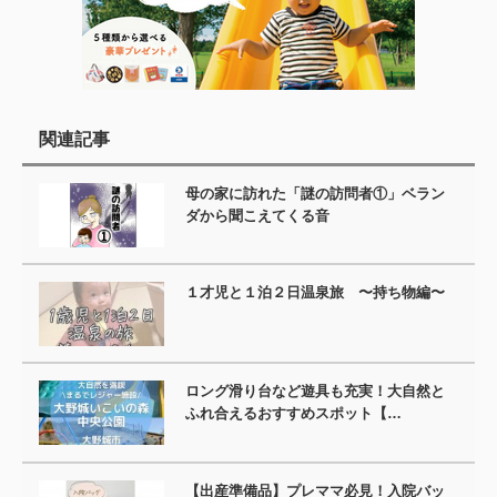
関連記事
母の家に訪れた「謎の訪問者①」ベラン
ダから聞こえてくる音
１才児と１泊２日温泉旅 〜持ち物編〜
ロング滑り台など遊具も充実！大自然と
ふれ合えるおすすめスポット【…
【出産準備品】プレママ必見！入院バッ