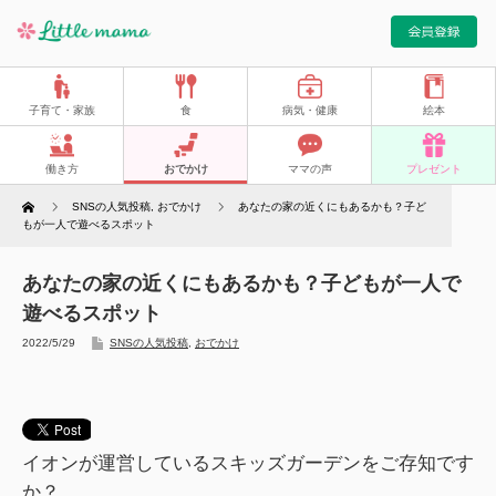
子育て・家族
食
病気・健康
絵本
働き方
おでかけ
ママの声
プレゼント
Home
SNSの人気投稿
,
おでかけ
あなたの家の近くにもあるかも？子ど
もが一人で遊べるスポット
あなたの家の近くにもあるかも？子どもが一人で
遊べるスポット
2022/5/29
SNSの人気投稿
,
おでかけ
イオンが運営しているスキッズガーデンをご存知です
か？