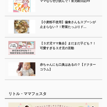
ママならぜひ読んで！育児絵日記#9
【小麦粉不使用】偏食さんもスプーンが
止まらない？！野菜たっぷりド…
【３才児ママ集合】まだまだ子ども？！
可愛すぎる３才児の言動
赤ちゃんにも口臭はあるの？【ドクター
コラム】
リトル・ママフェスタ