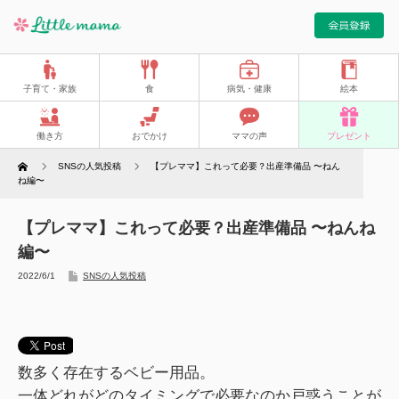
子育て・家族
食
病気・健康
絵本
働き方
おでかけ
ママの声
プレゼント
Home
SNSの人気投稿
【プレママ】これって必要？出産準備品 〜ねん
ね編〜
【プレママ】これって必要？出産準備品 〜ねんね
編〜
2022/6/1
SNSの人気投稿
数多く存在するベビー用品。
一体どれがどのタイミングで必要なのか戸惑うことが