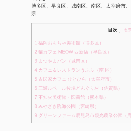
博多区、早良区、城南区、南区、太宰府市、
県
目次
[
非表
1
福岡おもちゃ美術館（博多区）
2
猫カフェ MEOW 西新店（早良区）
3
まつやまパン（城南区）
4
カフェ＆レストランうふふ（南 区）
5
古民家カフェ ひとひら（太宰府市）
6
三瀬ルベール牧場どんぐり村（佐賀県）
7
不知火美術館・図書館（熊本県）
8
みやざき臨海公園（宮崎県）
9
グリーンファーム鹿児島市観光農業公園（