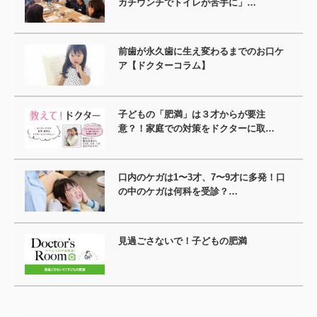
カチウンチでトイレが苦手に」…
前歯が永久歯に生え変わるまでのお口ケ
ア【ドクターコラム】
子どもの「肥満」は３才からが要注
意？！家庭での対策をドクターに取…
口内のケガは1〜3才、7〜9才に多発！口
の中のケガは何科を受診？…
見過ごさないで！子どもの肥満