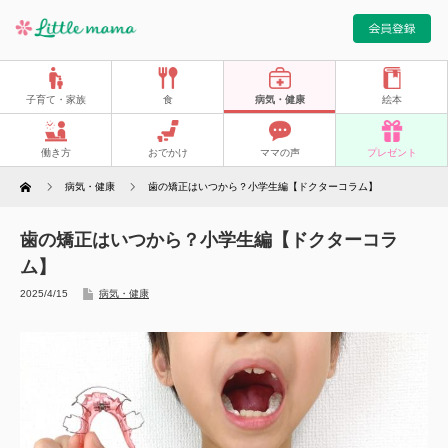
子育て・家族
食
病気・健康
絵本
働き方
おでかけ
ママの声
プレゼント
Home
病気・健康
歯の矯正はいつから？小学生編【ドクターコラム】
歯の矯正はいつから？小学生編【ドクターコラ
ム】
2025/4/15
病気・健康