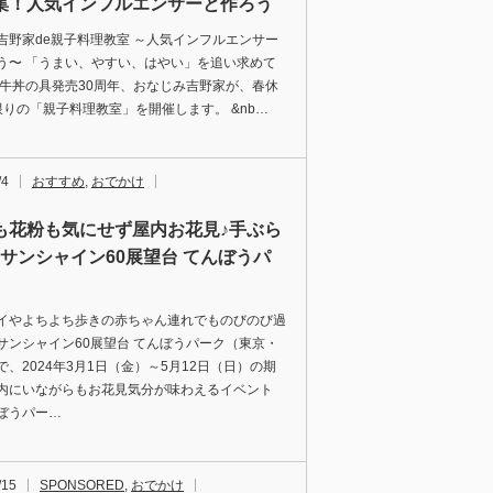
集！人気インフルエンサーと作ろう
吉野家de親子料理教室 ～人気インフルエンサー
う〜 「うまい、やすい、はやい」を追い求めて
凍牛丼の具発売30周年、おなじみ吉野家が、春休
限りの「親子料理教室」を開催します。 &nb…
/4
おすすめ
,
おでかけ
も花粉も気にせず屋内お花見♪手ぶら
｜サンシャイン60展望台 てんぼうパ
イやよちよち歩きの赤ちゃん連れでものびのび過
サンシャイン60展望台 てんぼうパーク（東京・
で、2024年3月1日（金）～5月12日（日）の期
内にいながらもお花見気分が味わえるイベント
ぼうパー…
/15
SPONSORED
,
おでかけ