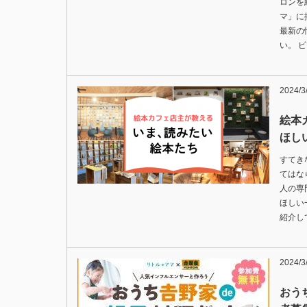
ロンを
マ」に
最新の
い。 
2024/3
絵本
ほし
すてき
てはな
人の専
ほしい
紹介し
2024/3
おう