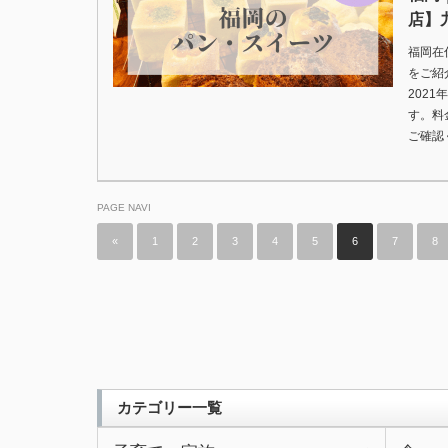
店】
福岡在
をご紹
202
す。料
ご確認
PAGE NAVI
«
1
2
3
4
5
6
7
8
カテゴリー一覧