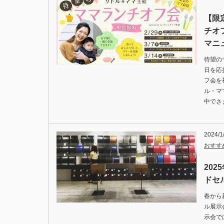
【限
チオフ
マニ
待望の
日を応
フ会を
ル・マ
中でさ
2024/1
おすす
20
ドセ
春から
ル展示
示会で