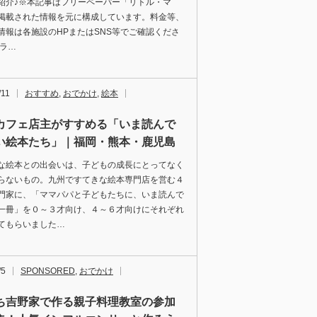
紹介♪※本記事はフリーペーパー「リトル・マ
掲載された情報を元に構成しています。料金等、
情報は各施設のHPまたはSNS等でご確認くださ
ピラ…
/11
おすすめ
,
おでかけ
,
絵本
カフェ店主がすすめる「いま読んで
い絵本たち」｜福岡・熊本・鹿児島
な絵本との出会いは、子どもの成長にとってなく
らないもの。九州ですてきな絵本専門店を営む４
門家に、「ママパパと子どもたちに、いま読んで
一冊」を０～３才向け、４～６才向けにそれぞれ
てもらいました…
/5
SPONSORED
,
おでかけ
ち吉野家で作る親子料理教室の参加