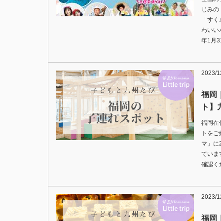
じみの
「すく
わいい
年1月3
2023/1
福岡
ト】
福岡在
トをご
マ」に
ていま
確認く
2023/1
福岡