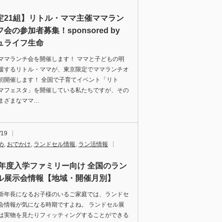
定21組】リトル・ママ主催ママラン
会の参加者募集！sponsored by
ュライフ生命
ママランチ会を開催します！ ママと子どもの明
援するリトル・ママが、東京限定でママランチオ
初開催します！ 全国で子育てイベント「リト
マフェスタ」を開催している私たちですが、その
まざまなママ…
/19
め
,
おでかけ
,
ランドセル情報
,
ラン活情報
25年度入学ファミリー向け 全国のラン
ル展示会情報【地域・開催月別】
新年長になるお子様のいるご家庭では、ランドセ
会情報が気になる時期ですよね。 ランドセル展
は実物を見たりフィッティングすることができる