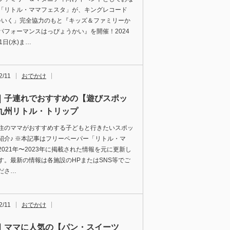
「リトル・ママフェスタ」が、キングレコード
♪いく」完全協力のもと『キッズ＆ファミリーか
パフォーマンスはっぴょうかい』を開催！2024
1日(水)ま…
2/11
おでかけ
｜子連れでおすすめの【遊びスポッ
九州リトル・トリップ
住のママがおすすめする子どもと行きたいスポッ
紹介♪ ※本記事はフリーペーパー「リトル・マ
2021年〜2023年に掲載された情報を元に更新し
す。最新の情報は各施設のHPまたはSNS等でご
ださ…
2/11
おでかけ
｜ママに人気の【パン・スイーツ