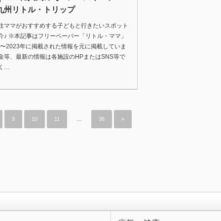
九州リトル・トリップ
住ママがおすすめする子どもと行きたいスポット
介♪ ※本記事はフリーペーパー「リトル・ママ」
1年〜2023年に掲載された情報を元に掲載していま
金等、最新の情報は各施設のHPまたはSNS等で
く…
9
10
11
…
36
»