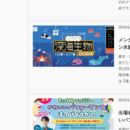
のがメ
会でラ
2024/1
メン
ン水
東京・
当てた
月12
海生物
は【遠
2023/1
出場
いパ
全国の