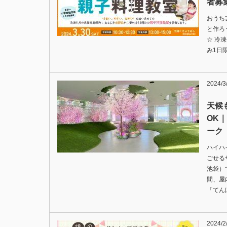
者募
おうち
と作ろ
☆ 冷
み1日
2024/3
天候
OK
ーク
ハイハ
ごせる
池袋）
間、屋
「てん
2024/2