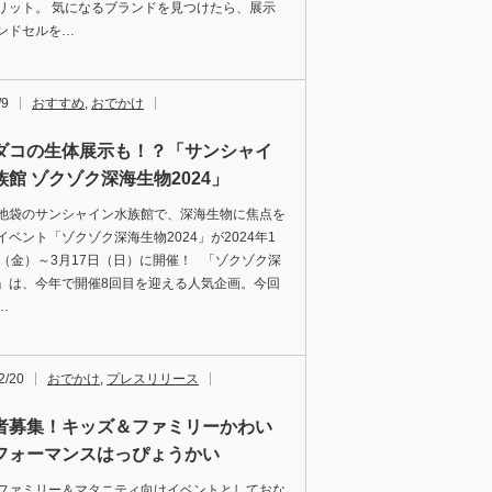
リット。 気になるブランドを見つけたら、展示
ンドセルを…
/9
おすすめ
,
おでかけ
ダコの生体展示も！？「サンシャイ
族館 ゾクゾク深海生物2024」
池袋のサンシャイン水族館で、深海生物に焦点を
イベント「ゾクゾク深海生物2024」が2024年1
日（金）～3月17日（日）に開催！ 「ゾクゾク深
」は、今年で開催8回目を迎える人気企画。今回
…
2/20
おでかけ
,
プレスリリース
者募集！キッズ＆ファミリーかわい
フォーマンスはっぴょうかい
ファミリー＆マタニティ向けイベントとしておな