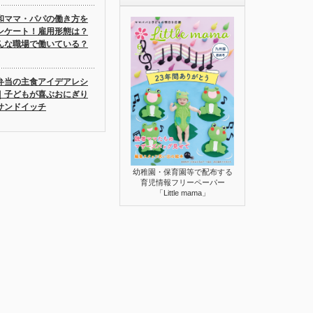
和ママ・パパの働き方を
ンケート！雇用形態は？
んな職場で働いている？
弁当の主食アイデアレシ
｜子どもが喜ぶおにぎり
サンドイッチ
幼稚園・保育園等で配布する
育児情報フリーペーパー
「Little mama」