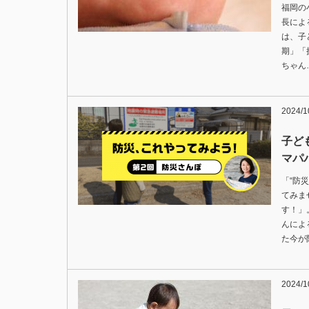
福岡の
長によ
は、子
期」「
ちゃん
2024/1
子ど
マパパ
「“防
てみま
す！」
んによ
た今が
2024/1