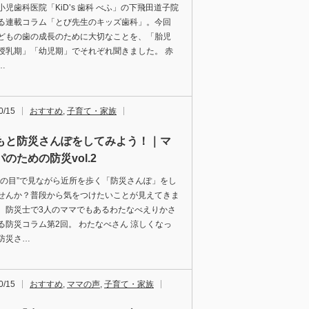
小児歯科医院「KiD’s 歯科 べふ」の下飛田道子院
る連載コラム「とび先生のキッズ歯科」。今回
どもの歯の成長のために大切なことを、「胎児
授乳期」「幼児期」でそれぞれ聞きました。 赤
…
0/15
おすすめ
,
子育て・家族
もと防災さんぽをしてみよう！｜マ
のための防災vol.2
災の目”で見ながら近所を歩く「防災さんぽ」をし
せんか？普段から気をつけたいことが見えてきま
。防災士で3人のママでもあるわたなべえりかさ
る防災コラム第2回。 わたなべさん 涼しくなっ
防災さ…
0/15
おすすめ
,
ママの声
,
子育て・家族