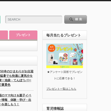
プレゼント
毎月当たるプレゼント
550本のひまわりがお出迎
★アンケート回答でプレゼン
♪猛暑でも快適に夏気分を
トに応募できる！
喫！池袋・てんぼうパー
で夏景色
プレゼント一覧はこちら
国のママ向け＆親子イベ
ト情報 体験・学び・出
いを楽しもう！
育児情報誌