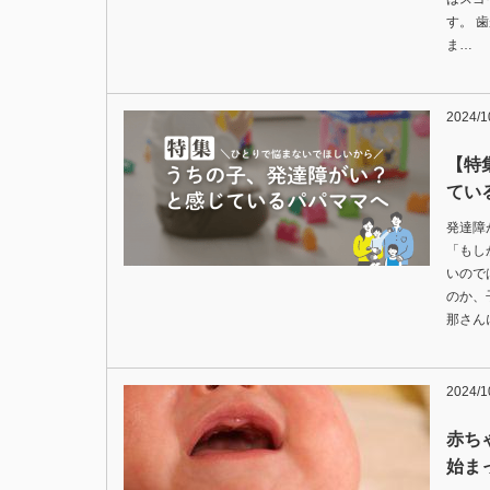
す。 
ま…
2024/1
【特
てい
発達障
「もし
いので
のか、
那さん
2024/1
赤ち
始ま