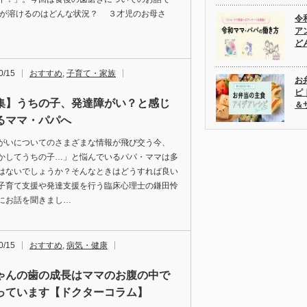
歯が溶けるのはどんな状況？ ３才児のお母さ
令
ア
ど
0/15
おすすめ
,
子育て・家族
お
ピ
集】うちの子、発達障がい？と感じ
＆
るママ・パパへ
がいについてのさまざまな情報が飛び交う今、
かしてうちの子…」と悩んでいるパパ・ママは多
はないでしょうか？そんなときはどうすれば良い
子育て支援や発達支援を行う臨床心理士の鎌田怜
にお話を聞きまし…
0/15
おすすめ
,
病気・健康
ゃんの歯の成長はママのお腹の中で
っています【ドクターコラム】