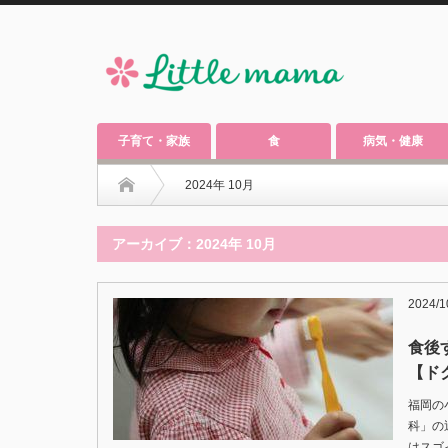
子育て・家族
食
病気・健康
2024年 10月
アーカイブ：2024年 10月
2024/1
食後
【ド
福岡の
科」の
はスゴ