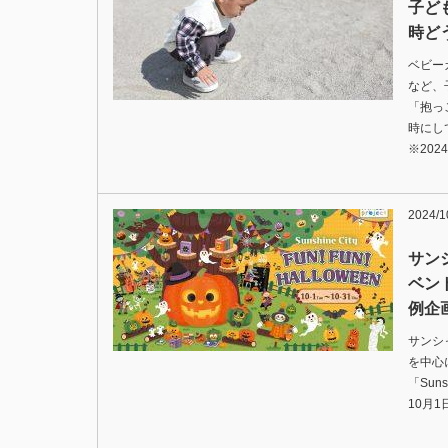
子ど
時ど
ベビー
など、
「抱っ
時にし
※202
2024/1
サン
ベン
例企
サンシ
を中心
「Suns
10月1