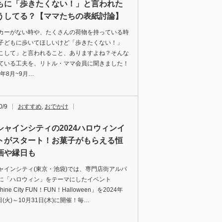
もに「歩きたくない！」と言われた
うしてる？【ママたちの表紙討論】
カーがない時や、たくさんの荷物を持っている時
子どもに歩いてほしいけど「歩きたくない！」
こして」と言われること、ありますよね？そんな
ている工夫を、リトル・ママ会員に聞きました！
4年8月~9月…
0/9
おすすめ
,
おでかけ
シャインシティの2024ハロウィンイ
トがスタート！お菓子がもらえる恒
画や縁日も
ャインシティ(東京・池袋)では、専門店街アルパ
に「ハロウィン」をテーマにしたイベント
hine City FUN！FUN！Halloween」を2024年
日(火)～10月31日(木)に開催！毎…