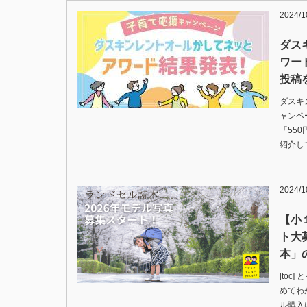
2024/1
ダス
ワー
投稿
ダスキ
ャンペ
「55
紹介し
2024/1
【小
ト大
本」
[toc
めてわ
ル購入