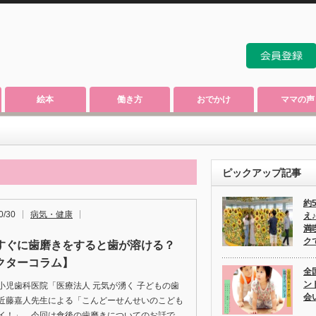
絵本
働き方
おでかけ
ママの声
ピックアップ記事
約
0/30
病気・健康
え
満
ク
すぐに歯磨きをすると歯が溶ける？
クターコラム】
全
ン
小児歯科医院「医療法人 元気が湧く 子どもの歯
会
近藤嘉人先生による「こんどーせんせいのこども
イ！」。今回は食後の歯磨きについてのお話で