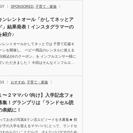
0/7
SPONSORED
,
子育て・家族
キンレントオール「かしてネッとア
ド」結果発表！インスタグラマーの
を紹介♪
ンレントオールかしてネッとでは 子育て応援キ
ーンを開催し、 ベビー用品のレンタルに使える
0円(税込)分のクーポン」を インフルエンサー様に
ていただきました！ 今回はそんなインフルエ…
0/1
おすすめ
,
子育て・家族
１〜２ママパパ向け】入学記念フォ
募集！グランプリは「ランドセル読
の表紙に！
] とっておきの写真&ラン活エピソードを大募集★ 初
が子の入学を迎えるママパパにとって、ランドセ
はわからないことだらけ。そんなパパママのため