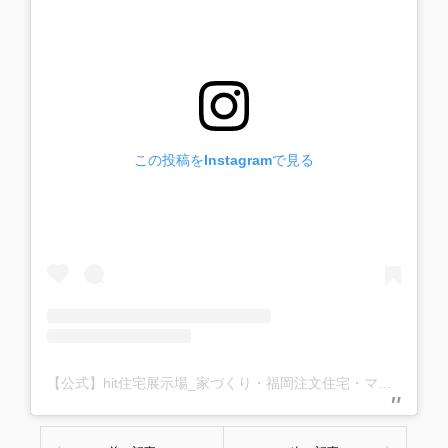
この投稿をInstagramで見る
【公式】hit住宅展示場_家づくり・福岡注文住宅・マイホーム(@hit_jyutaku)がシェアした投稿