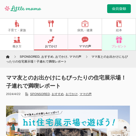
子育て・家族
食
病気・健康
絵本
働き方
おでかけ
ママの声
プレゼント
Home
SPONSORED
,
おすすめ
,
おでかけ
,
ママの声
ママ友とのお出かけにもぴ
ったりの住宅展示場！子連れで満喫レポート
ママ友とのお出かけにもぴったりの住宅展示場！
子連れで満喫レポート
2024/4/22
SPONSORED
,
おすすめ
,
おでかけ
,
ママの声