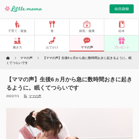
子育て・家族
食
病気・健康
絵本
働き方
おでかけ
ママの声
プレゼント
Home
ママの声
【ママの声】生後6ヵ月から急に数時間おきに起きるように。眠
くてつらいです
【ママの声】生後6ヵ月から急に数時間おきに起き
るように。眠くてつらいです
2022/7/1
ママの声