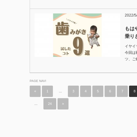
2022/5
もは
乗り
イヤイ
今回は
ツ、ご
PAGE NAVI
«
1
…
3
4
5
6
7
8
…
24
»