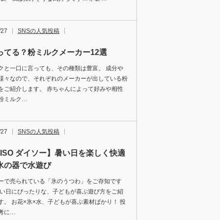
/27
SNSの人気投稿
ってる？粉ミルクメーカー12選
クと一口に言っても、その種類は豊富。 成分や
様々なので、それぞれのメーカーが出している粉
をご紹介します。 赤ちゃんによって好みや相性
粉ミルク…
/27
SNSの人気投稿
AISO ダイソー】暑い日を楽しく快適
氷の器で水遊び
ーで売られている「氷のうつわ」をご存知です
暑い日にぴったりな、子どもが喜ぶ遊び方をご紹
す。 お花×氷×水、子どもが喜ぶ素材ばかり！ 投
考に…