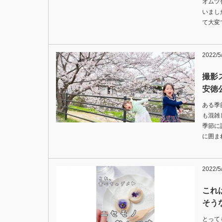
オムツ
いまし
て大変
2022/5
撮影
安徳
ある季
も混雑
季節に
に囲ま
2022/5
これ
そう
とって