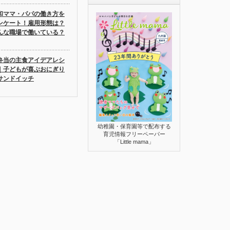
和ママ・パパの働き方を
ンケート！雇用形態は？
んな職場で働いている？
弁当の主食アイデアレシ
｜子どもが喜ぶおにぎり
サンドイッチ
幼稚園・保育園等で配布する
育児情報フリーペーパー
「Little mama」