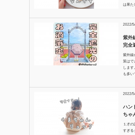
は果た
2022/5
紫外
完全
紫外線
策はで
します
も多い
2022/5
ハン
ちゃ
１才の
すぎる