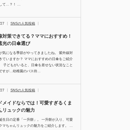
して…？！ …
/27
SNSの人気投稿
線対策できてる？ママにおすすめ！
遮光の日傘選び
が気になる季節がやってきましたね。 紫外線対
きていますか？ ママにおすすめの日傘をご紹介
。 子どもがいると、日傘を差せない状況なこと
ですが…幼稚園のバス待…
/27
SNSの人気投稿
ドメイドならでは！可愛すぎるくま
んリュックの魅力
誕生日の定番「一升餅」。 一升餅が入り、可愛
クマちゃんリュックの魅力をご紹介します。 …