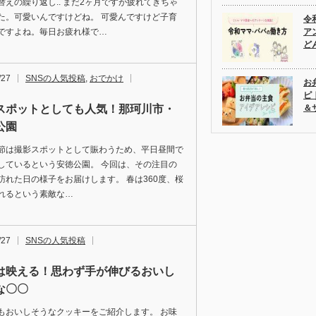
替えの繰り返し.. まだ2ヶ月ですが疲れてきちゃ
た。可愛いんですけどね。 可愛んですけど子育
令
ですよね。毎日お疲れ様で…
ア
ど
/27
SNSの人気投稿
,
おでかけ
お
ピ
スポットとしても人気！那珂川市・
＆
公園
節は撮影スポットとして賑わうため、平日昼間で
しているという安徳公園。 今回は、その注目の
訪れた日の様子をお届けします。 春は360度、桜
れるという素敵な…
/27
SNSの人気投稿
は映える！思わず手が伸びるおいし
な〇〇
もおいしそうなクッキーをご紹介します。 お味