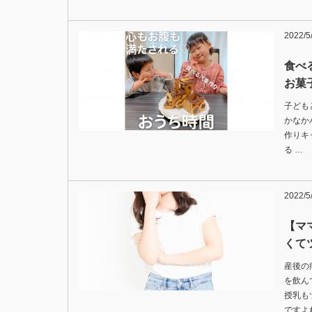
2022/5
食べ
お菓
子ども
かなか
作りキッ
る …
2022/5
【マ
くて
産後の
を飲ん
授乳も
ですよ