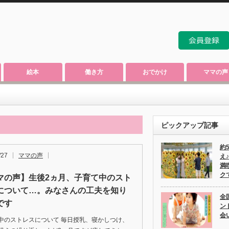
絵本
働き方
おでかけ
ママの声
ピックアップ記事
約
/27
ママの声
え
満
ク
マの声】生後2ヵ月、子育て中のスト
について…。みなさんの工夫を知り
全
です
ン
会
中のストレスについて 毎日授乳、寝かしつけ、