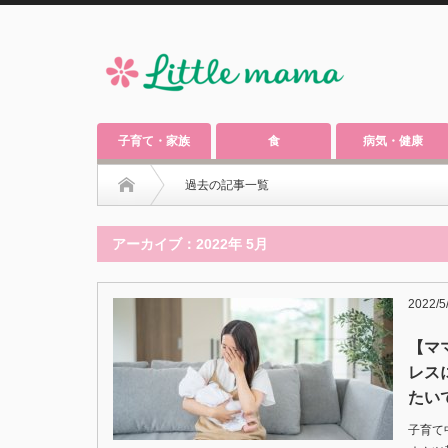
子育て・家族
食
病気・健康
過去の記事一覧
アーカイブ：2022年 5月
2022/5
【マ
レス
たい
子育て