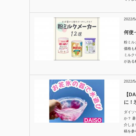
2022/5
何使
粉ミル
価格も
ミルク
がある
2022/5
【D
に！
ダイソ
か？ 
介しま
稿を参