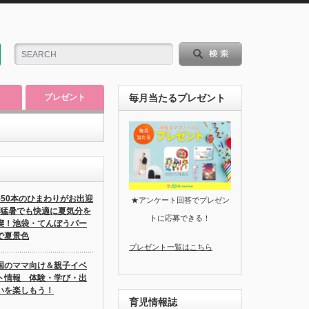
プレゼント
毎月当たるプレゼント
550本のひまわりがお出迎
★アンケート回答でプレゼン
♪猛暑でも快適に夏気分を
トに応募できる！
喫！池袋・てんぼうパー
で夏景色
プレゼント一覧はこちら
国のママ向け＆親子イベ
ト情報 体験・学び・出
いを楽しもう！
育児情報誌