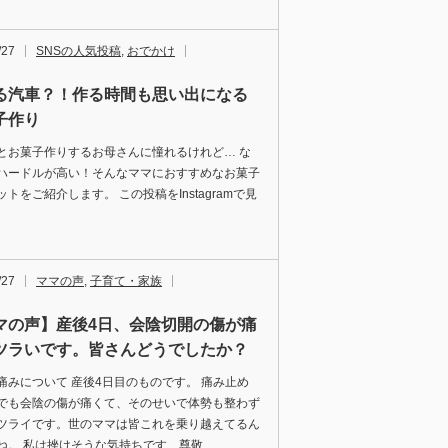
/27
SNSの人気投稿
,
おでかけ
る汽車？！作る時間も思い出になる
子作り
とお菓子作りするお母さんに憧れるけれど… な
ハードルが高い！そんなママにおすすめなお菓子
トをご紹介します。 この投稿をInstagramで見
/27
ママの声
,
子育て・家族
マの声】産後4日、会陰切開の傷が痛
ツラいです。皆さんどうでしたか？
痛みについて 産後4日目のものです。 痛み止め
でも会陰の傷が痛くて、そのせいで体勢も整わず
ツライです。世のママは皆これを乗り越えてるん
ね。 私は挫けそうな気持ちです…尊敬 …