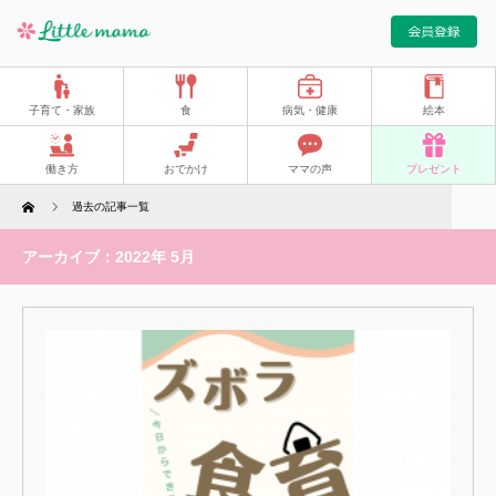
子育て・家族
食
病気・健康
絵本
働き方
おでかけ
ママの声
プレゼント
Home
過去の記事一覧
アーカイブ：2022年 5月