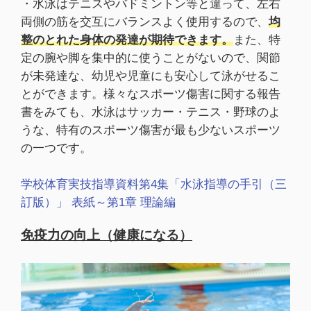
・水泳はテニスやバドミントン等と違って、左右
両側の筋を交互にバランスよく使用するので、
均
整のとれた身体の発達が期待できます。
また、特
定の腕や脚を集中的に使うことがないので、関節
が未発達な、幼児や児童にも安心して泳がせるこ
とができます。様々なスポーツ傷害に関する報告
書をみても、水泳はサッカー・テニス・野球のよ
うな、特有のスポーツ傷害が最も少ないスポーツ
の一つです。
学校体育実技指導資料第4集「水泳指導の手引（三
訂版）」 表紙～第1章 理論編
免疫力の向上（健康になる）