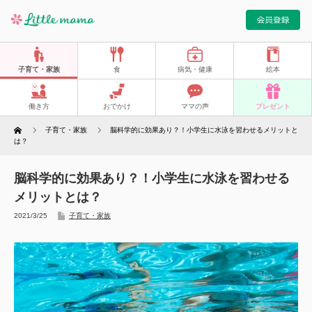
子育て・家族
食
病気・健康
絵本
働き方
おでかけ
ママの声
プレゼント
Home
子育て・家族
脳科学的に効果あり？！小学生に水泳を習わせるメリットと
は？
脳科学的に効果あり？！小学生に水泳を習わせる
メリットとは？
2021/3/25
子育て・家族