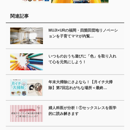
関連記事
MUJI×URの福岡・四箇田団地リノベーシ
ョンを子育てママが内覧…
いつものおうち遊びに「色」を取り入れ
て心を元気にしよう！
年末大掃除にさよなら！【月イチ大掃
除】第7回忘れがちな場所＜最終…
婦人科医が分析！①セックスレスを医学
的に読み解きます