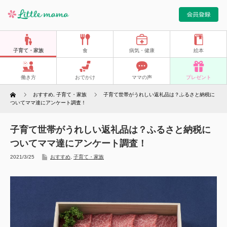
子育て・家族
食
病気・健康
絵本
働き方
おでかけ
ママの声
プレゼント
Home
おすすめ
,
子育て・家族
子育て世帯がうれしい返礼品は？ふるさと納税に
ついてママ達にアンケート調査！
子育て世帯がうれしい返礼品は？ふるさと納税に
ついてママ達にアンケート調査！
2021/3/25
おすすめ
,
子育て・家族