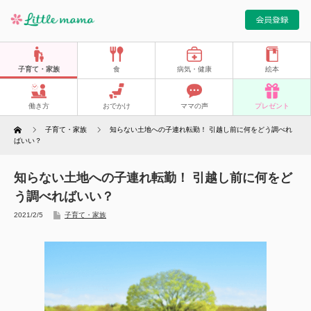
子育て・家族
食
病気・健康
絵本
働き方
おでかけ
ママの声
プレゼント
Home
子育て・家族
知らない土地への子連れ転勤！ 引越し前に何をどう調べれ
ばいい？
知らない土地への子連れ転勤！ 引越し前に何をど
う調べればいい？
2021/2/5
子育て・家族