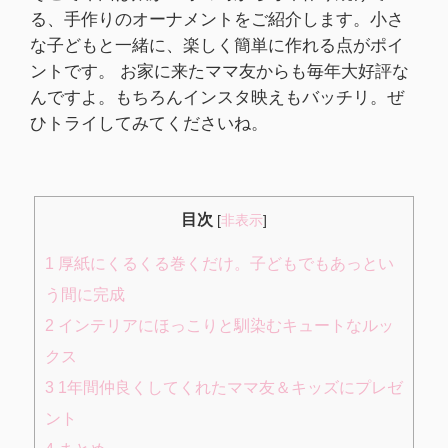
る、手作りのオーナメントをご紹介します。小さ
な子どもと一緒に、楽しく簡単に作れる点がポイ
ントです。 お家に来たママ友からも毎年大好評な
んですよ。もちろんインスタ映えもバッチリ。ぜ
ひトライしてみてくださいね。
目次
[
非表示
]
1
厚紙にくるくる巻くだけ。子どもでもあっとい
う間に完成
2
インテリアにほっこりと馴染むキュートなルッ
クス
3
1年間仲良くしてくれたママ友＆キッズにプレゼ
ント