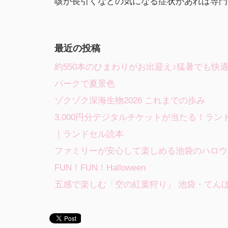
咳が長引くなどの気になる症状があれば専門
最近の投稿
約550本のひまわりがお出迎え♪猛暑でも快
パークで夏景色
ゾクゾク深海生物2026 これまでの歩み
3,000円分デジタルチケットが当たる！ラ
｜ランドセル読本
ファミリーが安心して楽しめる池袋のハロウィンイ
FUN！FUN！Halloween
五感で楽しむ「空の紅葉狩り」 池袋・てん