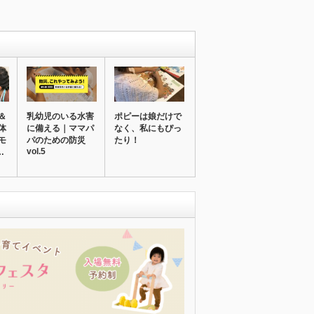
＆
乳幼児のいる水害
ポピーは娘だけで
体
に備える｜ママパ
なく、私にもぴっ
モ
パのための防災
たり！
vol.5
…