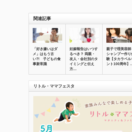
関連記事
「好き嫌いはダ
妊娠報告はいつす
親子で理美容師
メ」はもう古
るべき？ 両親・
シャンプー作り
い?! 子どもの食
友人・会社別のタ
験【タカラベル
事新常識
イミングと伝え
ント100周年】
方…
リトル・ママフェスタ