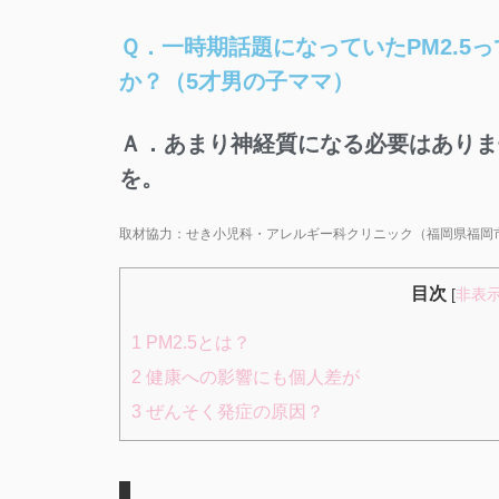
Ｑ．一時期話題になっていたPM2.5
か？（5才男の子ママ）
Ａ．あまり神経質になる必要はありま
を。
取材協力：せき小児科・アレルギー科クリニック（福岡県福岡
目次
[
非表
1
PM2.5とは？​
2
健康への影響にも個人差が​
3
ぜんそく発症の原因？​