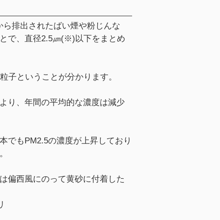
から排出されたばい煙や粉じんな
で、直径2.5㎛(※)以下をまとめ
い粒子ということが分かります。
より、年間の平均的な濃度は減少
でもPM2.5の濃度が上昇しており
。
は偏西風にのって黄砂に付着した
リ