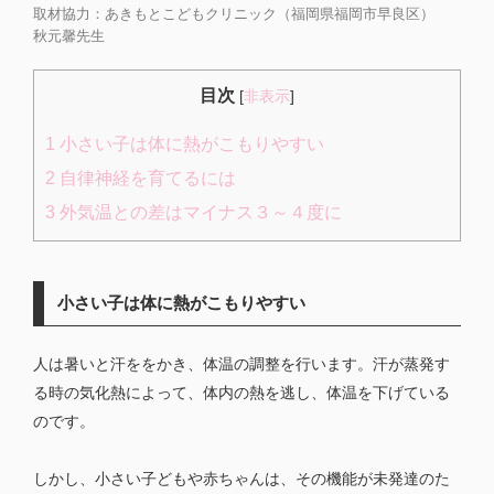
取材協力：あきもとこどもクリニック（福岡県福岡市早良区）
秋元馨先生
目次
[
非表示
]
1
小さい子は体に熱がこもりやすい​
2
自律神経を育てるには
3
外気温との差はマイナス３～４度に​
小さい子は体に熱がこもりやすい​
人は暑いと汗ををかき、体温の調整を行います。汗が蒸発す
る時の気化熱によって、体内の熱を逃し、体温を下げている
のです。
しかし、小さい子どもや赤ちゃんは、その機能が未発達のた