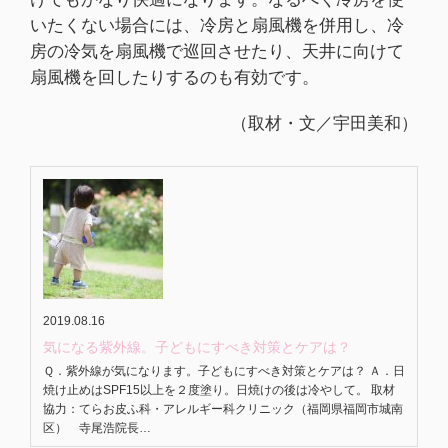
いたくない場合には、冷房と扇風機を併用し、冷
房の冷気を扇風機で巡回させたり、天井に向けて
扇風機を回したりするのも有効です。
（取材・文／宇田美和）
2019.08.16
気になる紫外線。子どもにすべき対策とケアは？
Ｑ．紫外線が気になります。子どもにすべき対策とケアは？ Ａ．日
焼け止めはSPF15以上を２度塗り。日焼けの後は冷やして。 取材
協力：てらお皮ふ科・アレルギー科クリニック（福岡県福岡市城南
区） 寺尾浩院長…