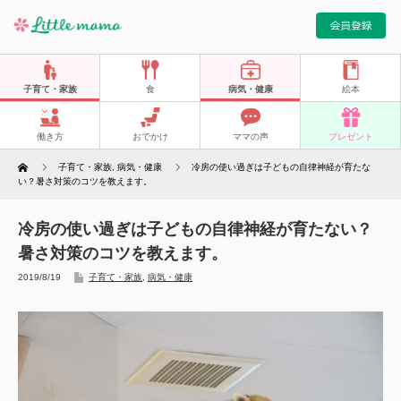
子育て・家族
食
病気・健康
絵本
働き方
おでかけ
ママの声
プレゼント
Home
子育て・家族
,
病気・健康
冷房の使い過ぎは子どもの自律神経が育たな
い？暑さ対策のコツを教えます。
冷房の使い過ぎは子どもの自律神経が育たない？
暑さ対策のコツを教えます。
2019/8/19
子育て・家族
,
病気・健康