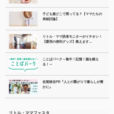
子ども服どこで買ってる？【ママたちの
表紙討論】
リトル・ママ読者モニターがイチオシ！
【愛用の便利グッズ】教えます…
ことばパーク～集中！記憶！脳を鍛え
る！～
佐賀移住PR『人との繋がりで暮らしが豊
かに』
リトル・ママフェスタ