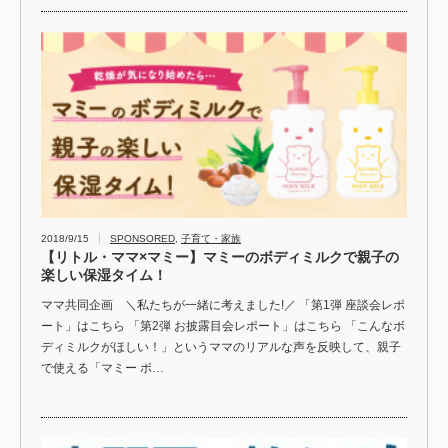
2018/9/15
SPONSORED
,
子育て・家族
【リトル・ママ×マミー】マミーのボディミルクで親子の
楽しい保湿タイム！
ママ共同企画 ＼私たちが一緒に考えました!／ 「第1弾 座談会レポ
ート」はこちら 「第2弾 お披露目会レポート」はこちら 「こんなボ
ディミルクがほしい！」というママのリアルな声を反映して、親子
で使える「マミー ボ…