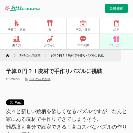
子育て・家族
食
病気・健康
絵本
働き方
おでかけ
ママの声
プレゼント
Home
SNSの人気投稿
予算０円？！廃材で手作りパズルに挑戦
予算０円？！廃材で手作りパズルに挑戦
2022/4/25
SNSの人気投稿
次々と新しい絵柄を欲しくなるパズルですが、なんと
家にある廃材で手作りできてしまうそう。
難易度も自分で設定できる！高コスパなパズルの作り