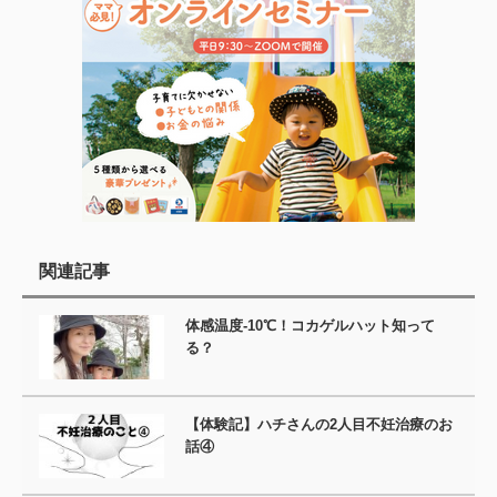
関連記事
体感温度-10℃！コカゲルハット知って
る？
【体験記】ハチさんの2人目不妊治療のお
話④