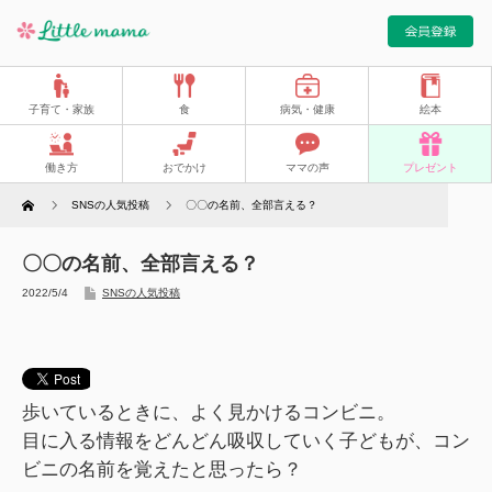
子育て・家族
食
病気・健康
絵本
働き方
おでかけ
ママの声
プレゼント
Home
SNSの人気投稿
〇〇の名前、全部言える？
〇〇の名前、全部言える？
2022/5/4
SNSの人気投稿
歩いているときに、よく見かけるコンビニ。
目に入る情報をどんどん吸収していく子どもが、コン
ビニの名前を覚えたと思ったら？