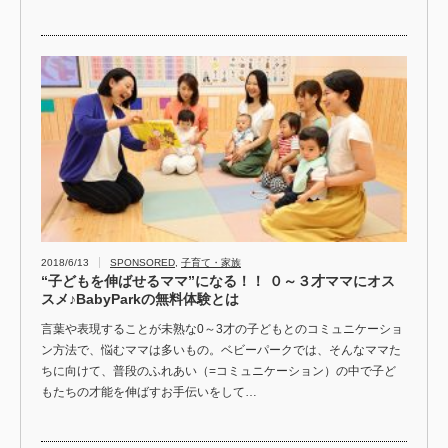
2018/6/13
SPONSORED
,
子育て・家族
“子どもを伸ばせるママ”になる！！ ０～３才ママにオス
スメ♪BabyParkの無料体験とは
言葉や表現することが未熟な0～3才の子どもとのコミュニケーショ
ン方法で、悩むママは多いもの。ベビーパークでは、そんなママた
ちに向けて、普段のふれあい（=コミュニケーション）の中で子ど
もたちの才能を伸ばすお手伝いをして…