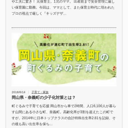
や工夫に驚き！ 元保育士。1児のママ。 出産前まで安全管理に厳し
い保育園に勤務。今回は、ママとして、また保育士時代に培われた
プロの視点で厳しく『キッズデザ…
2018/6/14
子育て・家族
岡山県・奈義町の少子化対策とは？
町ぐるみで子育てを応援 岡山市から車で2時間、人口6,100人が暮ら
す山間にある小さな町、奈義町。高齢化率が3割を超えたこの町で
すが、2014年に日本トップクラスの合計特殊出生率2.81を記録、そ
の後も高い出生率を保ち…