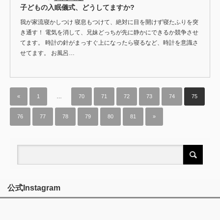
子どもの入眠儀式、どうしてますか?
我が家流寝かしつけ 寝息もつけて、絶対に目を開けず寝たふりを突
き通す！ 電気を消して、兄妹どっちが先に静かにできるか競争させ
てます。 時計の針がまっすぐ上になったら寝るなど、時計を意識さ
せてます。 お風呂…
«
1
…
70
71
72
73
74
75
76
77
78
79
80
81
»
公式Instagram