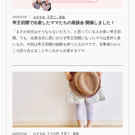
2025/2/18
おすすめ
,
子育て・家族
帝王切開で出産したママたちの座談会 開催しました！
「まさか自分はそうならないだろう」と思っている人が多い帝王切
開。でも、出産当日に思いがけず帝王切開になったママは意外と多
いもの。今回は帝王切開の経験を持つ３人のママで、当事者だから
こそ語り合えることやこれから出産するママ…
2025/2/18
おすすめ
,
ママの声
,
子育て・家族