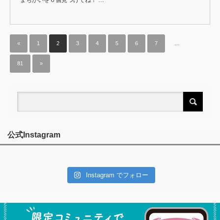
まちがいを６個見つけてね！ …
«
1
2
3
4
5
6
7
…
81
»
公式Instagram
Instagram でフォロー