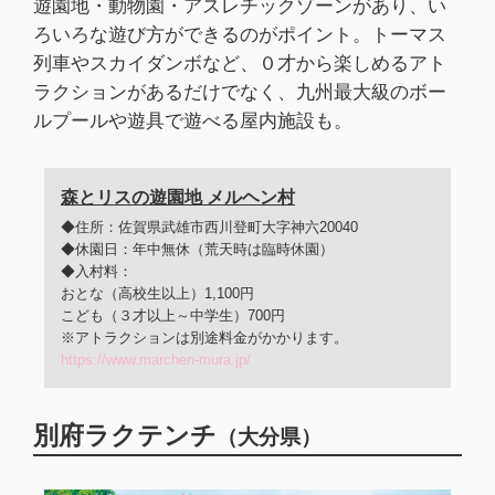
遊園地・動物園・アスレチックゾーンがあり、い
ろいろな遊び方ができるのがポイント。トーマス
列車やスカイダンボなど、０才から楽しめるアト
ラクションがあるだけでなく、九州最大級のボー
ルプールや遊具で遊べる屋内施設も。
森とリスの遊園地 メルヘン村
◆住所：佐賀県武雄市西川登町大字神六20040
◆休園日：年中無休（荒天時は臨時休園）
◆入村料：
おとな（高校生以上）1,100円
こども（３才以上～中学生）700円
※アトラクションは別途料金がかかります。
https://www.marchen-mura.jp/
別府ラクテンチ
（大分県）