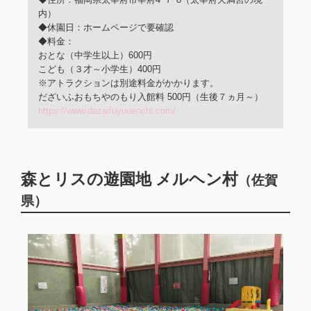
内）
◆休園日：ホームページで要確認
◆料金：
おとな（中学生以上）600円
こども（３才～小学生）400円
※アトラクションは別途料金がかかります。
だざいふおもちやのもり入館料 500円（生後７ヵ月～）
https://www.dazaifuyuuenchi.com/
森とリスの遊園地 メルヘン村
（佐賀
県）