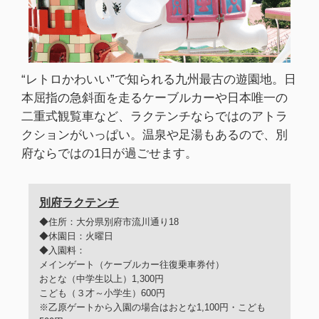
“レトロかわいい”で知られる九州最古の遊園地。日
本屈指の急斜面を走るケーブルカーや日本唯一の
二重式観覧車など、ラクテンチならではのアトラ
クションがいっぱい。温泉や足湯もあるので、別
府ならではの1日が過ごせます。
別府ラクテンチ
◆住所：大分県別府市流川通り18
◆休園日：火曜日
◆入園料：
メインゲート（ケーブルカー往復乗車券付）
おとな（中学生以上）1,300円
こども（３才～小学生）600円
※乙原ゲートから入園の場合はおとな1,100円・こども