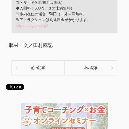
春・夏・冬休み期間は無休）
◆入園料：300円（３才未満無料）
※市内在住の場合 150円（３才未満無料）
※アトラクションは別途料金がかかります。
https://daguri.co.jp/
取材・文／田村麻記
前の記事
次の記事