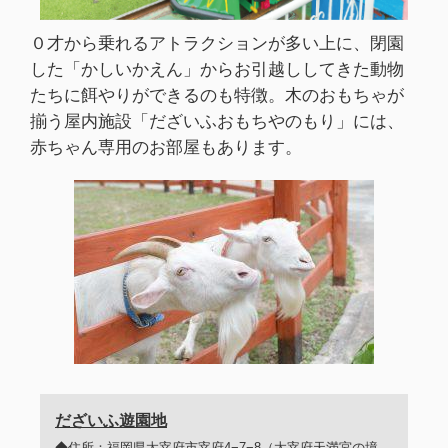
０才から乗れるアトラクションが多い上に、閉園
した「かしいかえん」からお引越ししてきた動物
たちに餌やりができるのも特徴。木のおもちゃが
揃う屋内施設「だざいふおもちやのもり」には、
赤ちゃん専用のお部屋もあります。
だざいふ遊園地
◆住所：福岡県太宰府市宰府4−7−8（太宰府天満宮の境