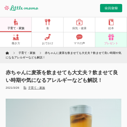
子育て・家族
食
病気・健康
絵本
働き方
おでかけ
ママの声
プレゼント
Home
子育て・家族
赤ちゃんに麦茶を飲ませても大丈夫？飲ませて良い時期や気
になるアレルギーなども解説！
赤ちゃんに麦茶を飲ませても大丈夫？飲ませて良
い時期や気になるアレルギーなども解説！
2021/3/26
子育て・家族