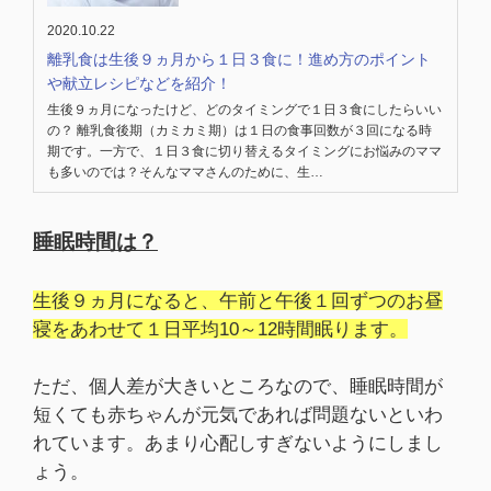
2020.10.22
離乳食は生後９ヵ月から１日３食に！進め方のポイント
や献立レシピなどを紹介！
生後９ヵ月になったけど、どのタイミングで１日３食にしたらいい
の？ 離乳食後期（カミカミ期）は１日の食事回数が３回になる時
期です。一方で、１日３食に切り替えるタイミングにお悩みのママ
も多いのでは？そんなママさんのために、生…
睡眠時間は？
生後９ヵ月になると、午前と午後１回ずつのお昼
寝をあわせて１日平均10～12時間眠ります。
ただ、個人差が大きいところなので、睡眠時間が
短くても赤ちゃんが元気であれば問題ないといわ
れています。あまり心配しすぎないようにしまし
ょう。