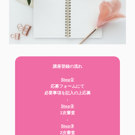
講座登録の流れ
Step①
応募フォームにて
必要事項を記入の上応募
↓
Step②
1次審査
↓
Step③
2次審査