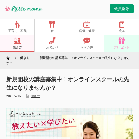
子育て・家族
食
病気・健康
絵本
働き方
おでかけ
ママの声
プレゼント
Home
働き方
新規開校の講座募集中！オンラインスクールの先生になりません
か？
新規開校の講座募集中！オンラインスクールの先
生になりませんか？
2020/7/15
働き方