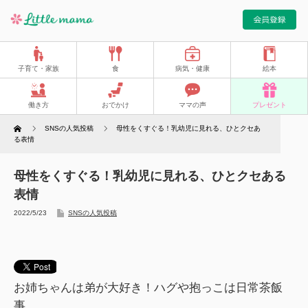
子育て・家族
食
病気・健康
絵本
働き方
おでかけ
ママの声
プレゼント
Home
SNSの人気投稿
母性をくすぐる！乳幼児に見れる、ひとクセあ
る表情
母性をくすぐる！乳幼児に見れる、ひとクセある
表情
2022/5/23
SNSの人気投稿
お姉ちゃんは弟が大好き！ハグや抱っこは日常茶飯
事。