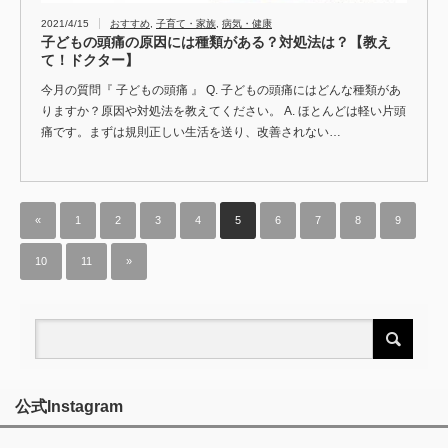
2021/4/15
おすすめ
,
子育て・家族
,
病気・健康
子どもの頭痛の原因には種類がある？対処法は？【教え
て！ドクター】
今月の質問『 子どもの頭痛 』 Q. 子どもの頭痛にはどんな種類があ
りますか？原因や対処法を教えてください。 A. ほとんどは軽い片頭
痛です。まずは規則正しい生活を送り、改善されない…
«
1
2
3
4
5
6
7
8
9
10
11
»
公式Instagram