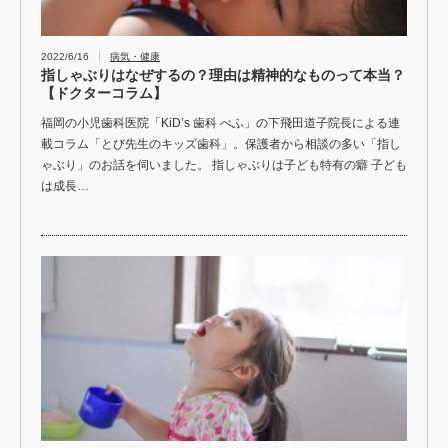
2022/6/16
病気・健康
指しゃぶりはなぜするの？理由は精神的なものって本当？
【ドクターコラム】
福岡の小児歯科医院「KiD’s 歯科 べふ」の下飛田道子院長による連
載コラム「とび先生のキッズ歯科」。保護者から相談の多い「指し
ゃぶり」のお話を伺いました。 指しゃぶりは子ども特有の癖 子ども
は成長…