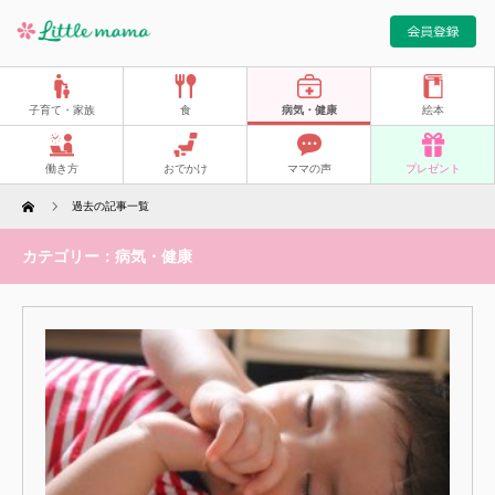
子育て・家族
食
病気・健康
絵本
働き方
おでかけ
ママの声
プレゼント
Home
過去の記事一覧
カテゴリー：病気・健康