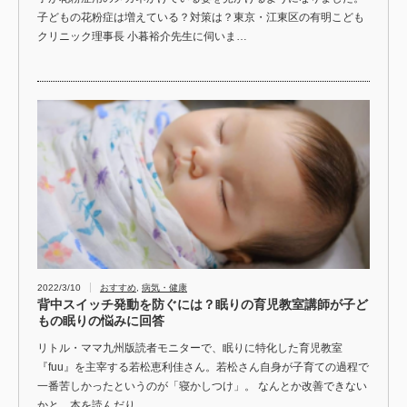
子どもの花粉症は増えている？対策は？東京・江東区の有明こども
クリニック理事長 小暮裕介先生に伺いま…
2022/3/10
おすすめ
,
病気・健康
背中スイッチ発動を防ぐには？眠りの育児教室講師が子ど
もの眠りの悩みに回答
リトル・ママ九州版読者モニターで、眠りに特化した育児教室
『fuu』を主宰する若松恵利佳さん。若松さん自身が子育ての過程で
一番苦しかったというのが「寝かしつけ」。 なんとか改善できない
かと、本を読んだり、…