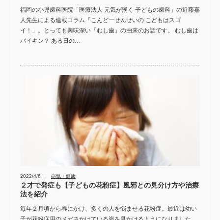
福岡の小児歯科医院「医療法人 元気が湧く 子どもの歯科」の近藤嘉
人先生による連載コラム「こんどーせんせいの こどもはスゴ
イ！」。とっても興味深い「むし歯」の由来のお話です。 むし歯は
バイキン？ ある日の…
2022/4/6
病気・健康
２才で発症も【子どもの花粉症】風邪との見分け方や治療
法を紹介
毎年２月頃から春にかけ、多くの人を悩ませる花粉症。最近は幼い
子が花粉症用のメガネかけている姿を見かけるようになりました。